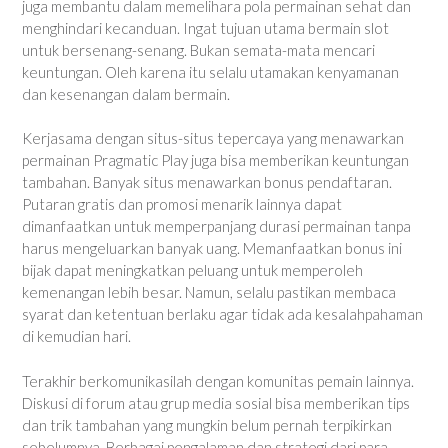
juga membantu dalam memelihara pola permainan sehat dan
menghindari kecanduan. Ingat tujuan utama bermain slot
untuk bersenang-senang. Bukan semata-mata mencari
keuntungan. Oleh karena itu selalu utamakan kenyamanan
dan kesenangan dalam bermain.
Kerjasama dengan situs-situs tepercaya yang menawarkan
permainan Pragmatic Play juga bisa memberikan keuntungan
tambahan. Banyak situs menawarkan bonus pendaftaran.
Putaran gratis dan promosi menarik lainnya dapat
dimanfaatkan untuk memperpanjang durasi permainan tanpa
harus mengeluarkan banyak uang. Memanfaatkan bonus ini
bijak dapat meningkatkan peluang untuk memperoleh
kemenangan lebih besar. Namun, selalu pastikan membaca
syarat dan ketentuan berlaku agar tidak ada kesalahpahaman
di kemudian hari.
Terakhir berkomunikasilah dengan komunitas pemain lainnya.
Diskusi di forum atau grup media sosial bisa memberikan tips
dan trik tambahan yang mungkin belum pernah terpikirkan
sebelumnya. Berbagai pengalaman dan strategi dari para