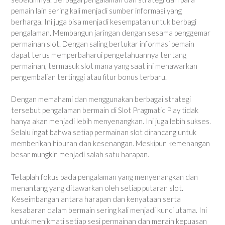
pemain lain sering kali menjadi sumber informasi yang
berharga. Ini juga bisa menjadi kesempatan untuk berbagi
pengalaman. Membangun jaringan dengan sesama penggemar
permainan slot. Dengan saling bertukar informasi pemain
dapat terus memperbaharui pengetahuannya tentang
permainan, termasuk slot mana yang saat ini menawarkan
pengembalian tertinggi atau fitur bonus terbaru.
Dengan memahami dan menggunakan berbagai strategi
tersebut pengalaman bermain di Slot Pragmatic Play tidak
hanya akan menjadi lebih menyenangkan. Ini juga lebih sukses.
Selalu ingat bahwa setiap permainan slot dirancang untuk
memberikan hiburan dan kesenangan. Meskipun kemenangan
besar mungkin menjadi salah satu harapan.
Tetaplah fokus pada pengalaman yang menyenangkan dan
menantang yang ditawarkan oleh setiap putaran slot.
Keseimbangan antara harapan dan kenyataan serta
kesabaran dalam bermain sering kali menjadi kunci utama. Ini
untuk menikmati setiap sesi permainan dan meraih kepuasan