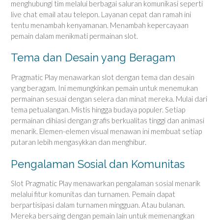
menghubungi tim melalui berbagai saluran komunikasi seperti
live chat email atau telepon. Layanan cepat dan ramah ini
tentu menambah kenyamanan. Menambah kepercayaan
pemain dalam menikmati permainan slot.
Tema dan Desain yang Beragam
Pragmatic Play menawarkan slot dengan tema dan desain
yang beragam. Ini memungkinkan pemain untuk menemukan
permainan sesuai dengan selera dan minat mereka. Mulai dari
tema petualangan. Mistis hingga budaya populer. Setiap
permainan dihiasi dengan grafis berkualitas tinggi dan animasi
menarik. Elemen-elemen visual menawan ini membuat setiap
putaran lebih mengasykkan dan menghibur.
Pengalaman Sosial dan Komunitas
Slot Pragmatic Play menawarkan pengalaman sosial menarik
melalui fitur komunitas dan turnamen. Pemain dapat
berpartisipasi dalam turnamen mingguan. Atau bulanan.
Mereka bersaing dengan pemain lain untuk memenangkan