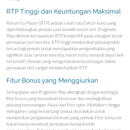
RTP Tinggi dan Keuntungan Maksimal
Return to Player (RTP) adalah salah satu faktor kunci yang
dipertimbangkan pemain saat memilih mesin slot. Pragmatic
Play dikenal menawarkan RTP kompetitif pada sebagian besar
permainan slot mereka. RTP tinggi memberikan peluang lebih
besar bagi pemain untuk mendapatkan pengembalian yang
signifikan atas taruhan mereka. Hal ini tentu menjadi daya tarik
tersendiri. Pemain yang mengutamakan keuntungan dalam
permainan slot sangat memperhatikan RTP.
Fitur Bonus yang Menggiurkan
Setiap game slot Pragmatic Play dilengkapi dengan berbagai
fitur bonus yang menambah keseruan dan meningkatkan
peluang kemenangan. Mulai dari free spins. Multipliers hingga
mini-games yang menantang semua disediakan untuk
memberikan pengalaman bermain yang optimal. Fitur bonus ini
bukan hanya membuat permainan menjadi lebih