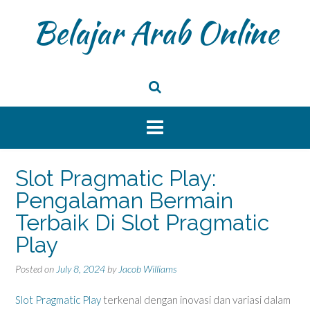
Skip
Belajar Arab Online
to
content
Slot Pragmatic Play:
Pengalaman Bermain
Terbaik Di Slot Pragmatic
Play
Posted on
July 8, 2024
by
Jacob Williams
Slot Pragmatic Play
terkenal dengan inovasi dan variasi dalam