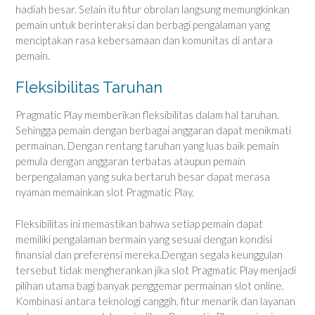
hadiah besar. Selain itu fitur obrolan langsung memungkinkan
pemain untuk berinteraksi dan berbagi pengalaman yang
menciptakan rasa kebersamaan dan komunitas di antara
pemain.
Fleksibilitas Taruhan
Pragmatic Play memberikan fleksibilitas dalam hal taruhan.
Sehingga pemain dengan berbagai anggaran dapat menikmati
permainan. Dengan rentang taruhan yang luas baik pemain
pemula dengan anggaran terbatas ataupun pemain
berpengalaman yang suka bertaruh besar dapat merasa
nyaman memainkan slot Pragmatic Play.
Fleksibilitas ini memastikan bahwa setiap pemain dapat
memiliki pengalaman bermain yang sesuai dengan kondisi
finansial dan preferensi mereka.Dengan segala keunggulan
tersebut tidak mengherankan jika slot Pragmatic Play menjadi
pilihan utama bagi banyak penggemar permainan slot online.
Kombinasi antara teknologi canggih, fitur menarik dan layanan