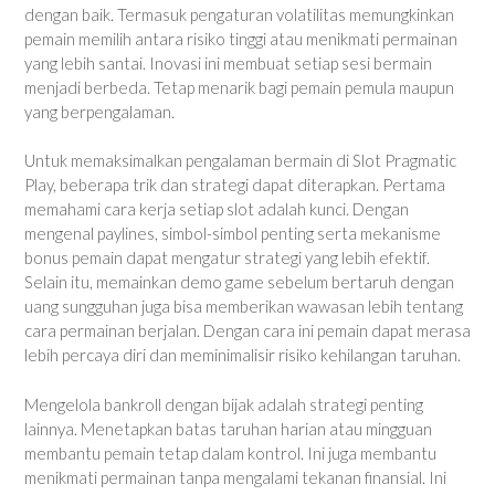
dengan baik. Termasuk pengaturan volatilitas memungkinkan
pemain memilih antara risiko tinggi atau menikmati permainan
yang lebih santai. Inovasi ini membuat setiap sesi bermain
menjadi berbeda. Tetap menarik bagi pemain pemula maupun
yang berpengalaman.
Untuk memaksimalkan pengalaman bermain di Slot Pragmatic
Play, beberapa trik dan strategi dapat diterapkan. Pertama
memahami cara kerja setiap slot adalah kunci. Dengan
mengenal paylines, simbol-simbol penting serta mekanisme
bonus pemain dapat mengatur strategi yang lebih efektif.
Selain itu, memainkan demo game sebelum bertaruh dengan
uang sungguhan juga bisa memberikan wawasan lebih tentang
cara permainan berjalan. Dengan cara ini pemain dapat merasa
lebih percaya diri dan meminimalisir risiko kehilangan taruhan.
Mengelola bankroll dengan bijak adalah strategi penting
lainnya. Menetapkan batas taruhan harian atau mingguan
membantu pemain tetap dalam kontrol. Ini juga membantu
menikmati permainan tanpa mengalami tekanan finansial. Ini