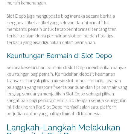
meraih kemenangan.
Slot Depo juga mengupdate blog mereka secara berkala
dengan artikel-artikel yang relevan dan informatif Ini
membantu pemain untuk tetap terinformasi tentang tren
terbaru dalam dunia permainan slot online dan tips-tips
terbaru yang bisa digunakan dalam permainan.
Keuntungan Bermain di Slot Depo
Secara keseluruhan bermain di Slot Depo memberikan banyak
keuntungan bagi pemain. Kemudahan deposit keamanan
transaksi, banyak pilihan mesin slot bonus menarik. Layanan
pelanggan yang responsif serta panduan dan tips bermain yang
lengkap semuanya menjadikan Slot Depo sebagai pilihan
sangat baik bagi pecinta mesin slot. Dengan semua keunggulan
ini, tidak heran jika Slot Depo menjadi salah satu platform
perjudian online yang paling diminati di Indonesia.
Langkah-Langkah Melakukan