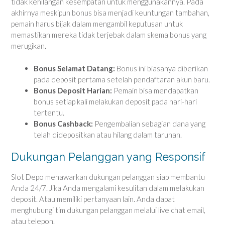
tidak kehilangan kesempatan untuk menggunakannya. Pada
akhirnya meskipun bonus bisa menjadi keuntungan tambahan,
pemain harus bijak dalam mengambil keputusan untuk
memastikan mereka tidak terjebak dalam skema bonus yang
merugikan.
Bonus Selamat Datang:
Bonus ini biasanya diberikan
pada deposit pertama setelah pendaftaran akun baru.
Bonus Deposit Harian:
Pemain bisa mendapatkan
bonus setiap kali melakukan deposit pada hari-hari
tertentu.
Bonus Cashback:
Pengembalian sebagian dana yang
telah didepositkan atau hilang dalam taruhan.
Dukungan Pelanggan yang Responsif
Slot Depo menawarkan dukungan pelanggan siap membantu
Anda 24/7. Jika Anda mengalami kesulitan dalam melakukan
deposit. Atau memiliki pertanyaan lain. Anda dapat
menghubungi tim dukungan pelanggan melalui live chat email,
atau telepon.