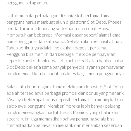
pengguna tetap aman.
Untuk memulai petualangan di dunia slot pertama-tama,
pengguna harus membuat akun di platform Slot Depo. Proses
pendaftaran ini dirancang sederhana dan cepat. Hanya
membutuhkan beberapa informasi dasar seperti alamat email
nama pengguna, dan kata sandi. Setelah akun berhasil dibuat.
Tahap berikutnya adalah melakukan deposit pertama.
Pengguna bisa memilih dari berbagai metode pembayaran
seperti transfer bank e-wallet, kartu kredit atau bahkan pulsa.
Slot Depo bekerja sama banyak penyedia layanan pembayaran
untuk memastikan kemudahan akses bagi semua penggunanya.
Salah satu keuntungan utama melakukan deposit di Slot Depo
adalah tersedianya berbagai promosi dan bonus yang menarik.
Misalnya beberapa bonus deposit pertama bisa meningkatkan
saldo awal pengguna. Memberi mereka lebih banyak peluang
untuk memenangkan hadiah besar. Promosi yang dijalankan
secara rutin juga memastikan bahwa pengguna selalu bisa
memanfaatkan penawaran menarik dan menambah keseruan