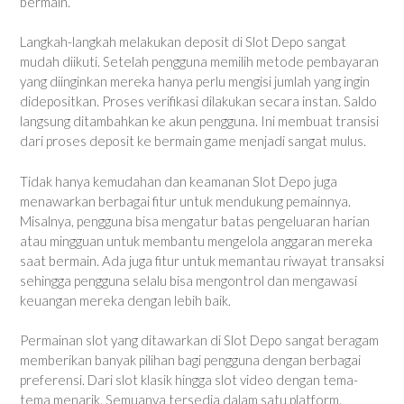
bermain.
Langkah-langkah melakukan deposit di Slot Depo sangat
mudah diikuti. Setelah pengguna memilih metode pembayaran
yang diinginkan mereka hanya perlu mengisi jumlah yang ingin
didepositkan. Proses verifikasi dilakukan secara instan. Saldo
langsung ditambahkan ke akun pengguna. Ini membuat transisi
dari proses deposit ke bermain game menjadi sangat mulus.
Tidak hanya kemudahan dan keamanan Slot Depo juga
menawarkan berbagai fitur untuk mendukung pemainnya.
Misalnya, pengguna bisa mengatur batas pengeluaran harian
atau mingguan untuk membantu mengelola anggaran mereka
saat bermain. Ada juga fitur untuk memantau riwayat transaksi
sehingga pengguna selalu bisa mengontrol dan mengawasi
keuangan mereka dengan lebih baik.
Permainan slot yang ditawarkan di Slot Depo sangat beragam
memberikan banyak pilihan bagi pengguna dengan berbagai
preferensi. Dari slot klasik hingga slot video dengan tema-
tema menarik. Semuanya tersedia dalam satu platform.