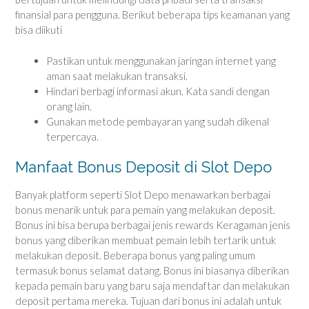
finansial para pengguna. Berikut beberapa tips keamanan yang
bisa diikuti
Pastikan untuk menggunakan jaringan internet yang
aman saat melakukan transaksi.
Hindari berbagi informasi akun. Kata sandi dengan
orang lain.
Gunakan metode pembayaran yang sudah dikenal
terpercaya.
Manfaat Bonus Deposit di Slot Depo
Banyak platform seperti Slot Depo menawarkan berbagai
bonus menarik untuk para pemain yang melakukan deposit.
Bonus ini bisa berupa berbagai jenis rewards Keragaman jenis
bonus yang diberikan membuat pemain lebih tertarik untuk
melakukan deposit. Beberapa bonus yang paling umum
termasuk bonus selamat datang. Bonus ini biasanya diberikan
kepada pemain baru yang baru saja mendaftar dan melakukan
deposit pertama mereka. Tujuan dari bonus ini adalah untuk