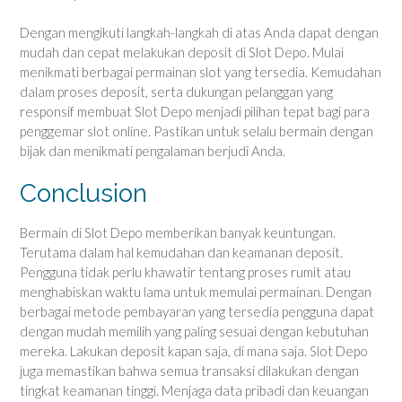
Dengan mengikuti langkah-langkah di atas Anda dapat dengan
mudah dan cepat melakukan deposit di Slot Depo. Mulai
menikmati berbagai permainan slot yang tersedia. Kemudahan
dalam proses deposit, serta dukungan pelanggan yang
responsif membuat Slot Depo menjadi pilihan tepat bagi para
penggemar slot online. Pastikan untuk selalu bermain dengan
bijak dan menikmati pengalaman berjudi Anda.
Conclusion
Bermain di Slot Depo memberikan banyak keuntungan.
Terutama dalam hal kemudahan dan keamanan deposit.
Pengguna tidak perlu khawatir tentang proses rumit atau
menghabiskan waktu lama untuk memulai permainan. Dengan
berbagai metode pembayaran yang tersedia pengguna dapat
dengan mudah memilih yang paling sesuai dengan kebutuhan
mereka. Lakukan deposit kapan saja, di mana saja. Slot Depo
juga memastikan bahwa semua transaksi dilakukan dengan
tingkat keamanan tinggi. Menjaga data pribadi dan keuangan