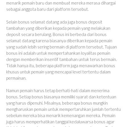
menarik pemain baru dan membuat mereka merasa dihargai
sebagai anggota baru dari platform tersebut.
Selain bonus selamat datang ada juga bonus deposit
tambahan yang diberikan kepada pemain yang melakukan
deposit secara berulang. Bonus ini berbeda dari bonus
selamat datang karena biasanya diberikan kepada pemain
yang sudah lebih sering bermain di platform tersebut. Tujuan
bonus ini adalah untuk mempertahankan loyalitas pemain
dengan memberikan insentif tambahan untuk terus bermain.
Tidak hanya itu, beberapa platform juga menawarkan bonus
khusus untuk pemain yang mencapai level tertentu dalam
permainan.
Namun pemain harus tetap berhati-hati dalam menerima
bonus. Setiap bonus biasanya memiliki syarat dan ketentuan
yang harus dipenuhi. Misalnya, beberapa bonus mungkin
mengharuskan pemain untuk mempertaruhkan jumlah tertentu
sebelum mereka bisa menarik kemenangan mereka. Pemain
juga harus memperhatikan tanggal kedaluwarsa bonus agar