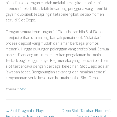
bisa diakses dengan mudah melalui perangkat mobile. Ini
memberi fleksibilitas lebih besar bagi pengguna yang memiliki
gaya hidup sibuk tetapi ingin tetap mengikuti setiap momen
seru di Slot Depo.
Dengan semua keuntungan ini. Tidak heran bila Slot Depo
menjadi pilihan utama bagi banyak pemain slot. Mulai dari
proses deposit yang mudah dan aman berbagai promosi
menarik. Hingga dukungan pelanggan yang profesional. Semua
aspek dirancang untuk memberikan pengalaman bermain
terbaik bagi penggunanya. Bagi mereka yang mencari platform
slot terpercaya dengan berbagai kelebihan, Slot Depo adalah
jawaban tepat. Bergabunglah sekarang dan rasakan sendiri
kenyamanan serta keseruan bermain slot di Slot Depo.
Posted in
Slot
Post
←
Slot Pragmatic Play:
Depo Slot: Taruhan Ekonomis
navigation
Pengalaman Bermain Terbaik
Dengan Depo Slot
→