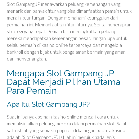
Slot Gampang JP menawarkan peluang kemenangan yang
menarik dan banyak fitur yang bisa dimanfaatkan pemain untuk
meraih keuntungan. Dengan memahami keunggulan dari
permainan ini. Memanfaatkan fitur-fiturnya. Serta menerapkan
strategi yang tepat. Pemain bisa meningkatkan peluang
mereka mendapatkan kemenangan besar. Jangan lupa untuk
selalu bermain di kasino online terpercaya dan mengelola
bankroll dengan bijak untuk pengalaman bermain yang aman
dan menyenangkan.
Mengapa Slot Gampang JP
Dapat Menjadi Pilihan Utama
Para Pemain
Apa Itu Slot Gampang JP?
Saat ini banyak pemain kasino online mencari cara untuk
memaksimalkan peluang mereka dalam permainan slot. Salah
satu istilah yang semakin populer di kalangan pecinta kasino
adalah “Slot Gampang JP”. Istilah ini merujuk pada jenis