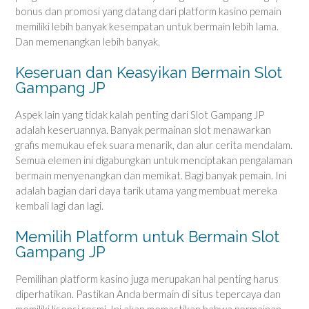
bonus dan promosi yang datang dari platform kasino pemain
memiliki lebih banyak kesempatan untuk bermain lebih lama.
Dan memenangkan lebih banyak.
Keseruan dan Keasyikan Bermain Slot
Gampang JP
Aspek lain yang tidak kalah penting dari Slot Gampang JP
adalah keseruannya. Banyak permainan slot menawarkan
grafis memukau efek suara menarik, dan alur cerita mendalam.
Semua elemen ini digabungkan untuk menciptakan pengalaman
bermain menyenangkan dan memikat. Bagi banyak pemain. Ini
adalah bagian dari daya tarik utama yang membuat mereka
kembali lagi dan lagi.
Memilih Platform untuk Bermain Slot
Gampang JP
Pemilihan platform kasino juga merupakan hal penting harus
diperhatikan. Pastikan Anda bermain di situs tepercaya dan