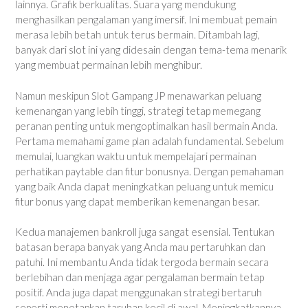
lainnya. Grafik berkualitas. Suara yang mendukung
menghasilkan pengalaman yang imersif. Ini membuat pemain
merasa lebih betah untuk terus bermain. Ditambah lagi,
banyak dari slot ini yang didesain dengan tema-tema menarik
yang membuat permainan lebih menghibur.
Namun meskipun Slot Gampang JP menawarkan peluang
kemenangan yang lebih tinggi, strategi tetap memegang
peranan penting untuk mengoptimalkan hasil bermain Anda.
Pertama memahami game plan adalah fundamental. Sebelum
memulai, luangkan waktu untuk mempelajari permainan
perhatikan paytable dan fitur bonusnya. Dengan pemahaman
yang baik Anda dapat meningkatkan peluang untuk memicu
fitur bonus yang dapat memberikan kemenangan besar.
Kedua manajemen bankroll juga sangat esensial. Tentukan
batasan berapa banyak yang Anda mau pertaruhkan dan
patuhi. Ini membantu Anda tidak tergoda bermain secara
berlebihan dan menjaga agar pengalaman bermain tetap
positif. Anda juga dapat menggunakan strategi bertaruh
seperti menetapkan taruhan kecil di awal. Meningkatkannya