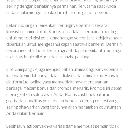
seiring dengan berjalannya permainan. Terutama saat Anda
sudah mulai mengerti pola dan ritme dari game tersebut.
Selain itu, jangan remehkan pentingnya bermain secara
konsisten namun bijak. Konsistensi dalam permainan penting
untuk mendeteksi pola kemenangan sementara kebijaksanaan
diperlukan untuk mengetahui kapan saatnya berhenti. Bermain
secara merata. Tidak terlalu agresif dapat membantu menjaga
stabilitas bankroll Anda dalam jangka panjang.
Slot Gampang JP juga menjadi pilihan utama bagi banyak pemain
karena kemudahannya dalam diakses dan dimainkan. Banyak
platform judi online yang menyediakannya menawarkan
berbagai macam bonus dan promosi menarik. Promosi ini dapat
meningkatkan saldo awal Anda. Bonus cashback putaran
gratis, dan loyalitas poin adalah beberapa jenis promosi yang
sering ditawarkan yang tentunya akan menambah keuntungan
Anda dalam bermain
Lebih jauh lagi banyaknya variasi game membuat pemain tidak