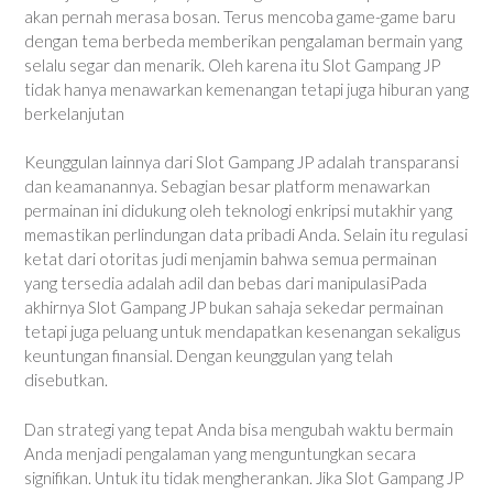
akan pernah merasa bosan. Terus mencoba game-game baru
dengan tema berbeda memberikan pengalaman bermain yang
selalu segar dan menarik. Oleh karena itu Slot Gampang JP
tidak hanya menawarkan kemenangan tetapi juga hiburan yang
berkelanjutan
Keunggulan lainnya dari Slot Gampang JP adalah transparansi
dan keamanannya. Sebagian besar platform menawarkan
permainan ini didukung oleh teknologi enkripsi mutakhir yang
memastikan perlindungan data pribadi Anda. Selain itu regulasi
ketat dari otoritas judi menjamin bahwa semua permainan
yang tersedia adalah adil dan bebas dari manipulasiPada
akhirnya Slot Gampang JP bukan sahaja sekedar permainan
tetapi juga peluang untuk mendapatkan kesenangan sekaligus
keuntungan finansial. Dengan keunggulan yang telah
disebutkan.
Dan strategi yang tepat Anda bisa mengubah waktu bermain
Anda menjadi pengalaman yang menguntungkan secara
signifikan. Untuk itu tidak mengherankan. Jika Slot Gampang JP