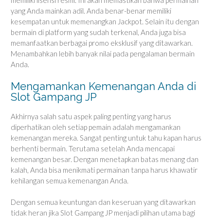
memiliki lisensi resmi. Ini akan memastikan bahwa permainan
yang Anda mainkan adil. Anda benar-benar memiliki
kesempatan untuk memenangkan Jackpot. Selain itu dengan
bermain di platform yang sudah terkenal, Anda juga bisa
memanfaatkan berbagai promo eksklusif yang ditawarkan.
Menambahkan lebih banyak nilai pada pengalaman bermain
Anda.
Mengamankan Kemenangan Anda di
Slot Gampang JP
Akhirnya salah satu aspek paling penting yang harus
diperhatikan oleh setiap pemain adalah mengamankan
kemenangan mereka. Sangat penting untuk tahu kapan harus
berhenti bermain. Terutama setelah Anda mencapai
kemenangan besar. Dengan menetapkan batas menang dan
kalah, Anda bisa menikmati permainan tanpa harus khawatir
kehilangan semua kemenangan Anda.
Dengan semua keuntungan dan keseruan yang ditawarkan
tidak heran jika Slot Gampang JP menjadi pilihan utama bagi