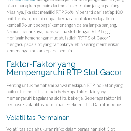
bisa diharapkan pemain dari mesin slot dalam jangka panjang.
Misalnya, jika slot memiliki RTP 96% ini berarti dari setiap 100
unit taruhan, pemain dapat berharap untuk mendapatkan
kembali 96 unit sebagai kemenangan dalam jangka panjang.
Namun menariknya, tidak semua slot dengan RTP tinggi
menjamin kemenangan mudah. Istilah “RTP Slot Gacor”
mengacu pada slot yang tampaknya lebih sering memberikan
kemenangan besar kepada pemain
Faktor-Faktor yang
Mempengaruhi RTP Slot Gacor
Penting untuk memahami bahwa meskipun RTP indikator yang
baik untuk memilih slot ada beberapa faktor lain yang
memengaruhi bagaimana slot itu bekerja. Beberapa faktor ini
termasuk volatilitas permainan. Frekuensi hit. Dan fitur bonus
Volatilitas Permainan
Volatilitas adalah ukuran risiko dalam permainan slot. Slot