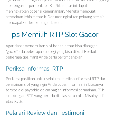
memengaruhi persentase RTP fitur-fitur ini dapat
meningkatkan potensi kemenangan. Mereka membuat
permainan lebih menarik. Dan meningkatkan peluang pemain
mendapatkan kemenangan besar.
Tips Memilih RTP Slot Gacor
Agar dapat menemukan slot benar-benar bisa dianggap
“gacor” ada beberapa strategi yang bisa diikuti. Berikut
beberapa tips. Yang Anda perlu pertimbangkan:
Periksa Informasi RTP
Pertama pastikan untuk selalu memeriksa informasi RTP dari
permainan slot yang ingin Anda coba. Informasi ini biasanya
tersedia di paytable dalam bagian informasi permainan. Pilih
slot dengan RTP yang berada di atas rata-rata. Misalnya di
atas 95%.
Pelajari Review dan Testimoni