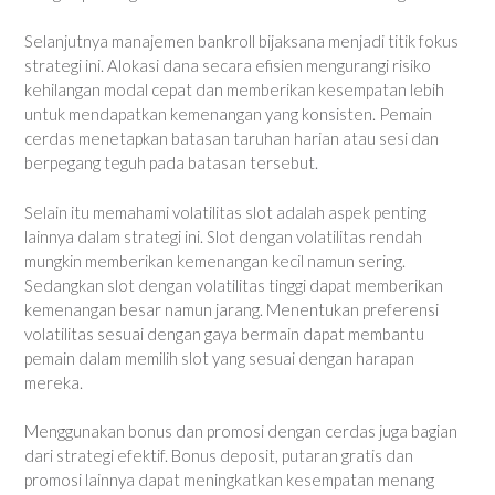
Selanjutnya manajemen bankroll bijaksana menjadi titik fokus
strategi ini. Alokasi dana secara efisien mengurangi risiko
kehilangan modal cepat dan memberikan kesempatan lebih
untuk mendapatkan kemenangan yang konsisten. Pemain
cerdas menetapkan batasan taruhan harian atau sesi dan
berpegang teguh pada batasan tersebut.
Selain itu memahami volatilitas slot adalah aspek penting
lainnya dalam strategi ini. Slot dengan volatilitas rendah
mungkin memberikan kemenangan kecil namun sering.
Sedangkan slot dengan volatilitas tinggi dapat memberikan
kemenangan besar namun jarang. Menentukan preferensi
volatilitas sesuai dengan gaya bermain dapat membantu
pemain dalam memilih slot yang sesuai dengan harapan
mereka.
Menggunakan bonus dan promosi dengan cerdas juga bagian
dari strategi efektif. Bonus deposit, putaran gratis dan
promosi lainnya dapat meningkatkan kesempatan menang