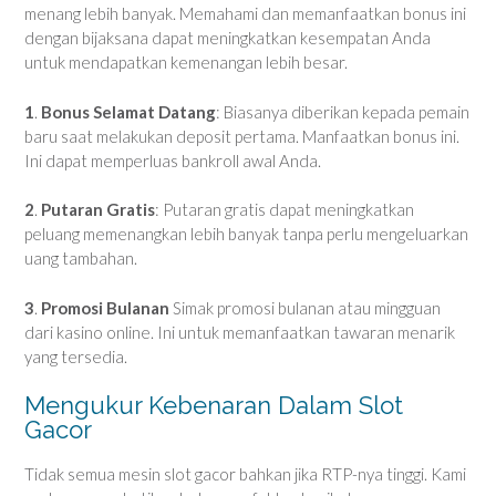
menang lebih banyak. Memahami dan memanfaatkan bonus ini
dengan bijaksana dapat meningkatkan kesempatan Anda
untuk mendapatkan kemenangan lebih besar.
1
.
Bonus Selamat Datang
: Biasanya diberikan kepada pemain
baru saat melakukan deposit pertama. Manfaatkan bonus ini.
Ini dapat memperluas bankroll awal Anda.
2
.
Putaran Gratis
: Putaran gratis dapat meningkatkan
peluang memenangkan lebih banyak tanpa perlu mengeluarkan
uang tambahan.
3
.
Promosi Bulanan
Simak promosi bulanan atau mingguan
dari kasino online. Ini untuk memanfaatkan tawaran menarik
yang tersedia.
Mengukur Kebenaran Dalam Slot
Gacor
Tidak semua mesin slot gacor bahkan jika RTP-nya tinggi. Kami