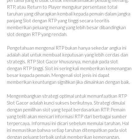
RTP, atau Return to Player mengukur persentase total
taruhan yang diharapkan kembali kepada pemain dalam jangka
panjang Slot dengan RTP yang tinggi secara teoritis
memberikan peluang menang yang lebih besar dibandingkan
slot dengan RTP yang rendah.
Pengetahuan mengenai RTP bukan hanya sekedar angka ini
adalah alat untuk membuat keputusan yang lebih cerdas dan
strategis. RTP Slot Gacor khususnya, merujuk pada slot
dengan RTP tinggi. Slot ini sering kali memberikan kemenangan
besar kepada pemain. Mengenali slot jenis ini dapat
memberikan keuntungan signifikan jika dimainkan dengan baik.
Mengembangkan strategi optimal untuk memanfaatkan RTP
Slot Gacor adalah kunci sukses berikutnya. Strategi dimulai
dengan pemilihan slot yang tepat berdasarkan RTP. Pemain
yang teliti akan mencari informasi RTP dari berbagai sumber
terpercaya. Informasi ini dicari sebelum memulai taruhan. Hal
ini memastikan bahwa setiap taruhan ditempatkan pada slot
dengan peluang terbaik untuk memberikan kemenangan.