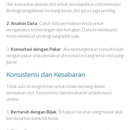
dan komunitas pemain slot untuk mendapatkan rekomendasi.
Berbagi pengalaman tentang mesin slot gacor juga penting.
2
.
Analisis Data
: Catat data permainan Anda untuk
menganalisis kemenangan dan kerugian. Data ini membantu
Anda membuat strategi yang lebih baik.
3.
Konsultasi dengan Pakar
: Jika memungkinkan konsultasilah
dengan pakar atau pemain profesional tentang mesin slot yang
gacor.
Konsistensi dan Kesabaran
Tidak ada strategi instan untuk selalu menang dalam
permainan slot. Konsistensi dan kesabaran adalah kunci
utama
1.
Bertaruh dengan Bijak
. Tetapkan taruhan yang masuk akal
berdasarkan bankroll Anda.