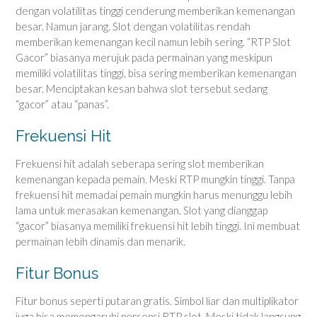
dengan volatilitas tinggi cenderung memberikan kemenangan
besar. Namun jarang. Slot dengan volatilitas rendah
memberikan kemenangan kecil namun lebih sering. “RTP Slot
Gacor” biasanya merujuk pada permainan yang meskipun
memiliki volatilitas tinggi, bisa sering memberikan kemenangan
besar. Menciptakan kesan bahwa slot tersebut sedang
“gacor” atau “panas”.
Frekuensi Hit
Frekuensi hit adalah seberapa sering slot memberikan
kemenangan kepada pemain. Meski RTP mungkin tinggi. Tanpa
frekuensi hit memadai pemain mungkin harus menunggu lebih
lama untuk merasakan kemenangan. Slot yang dianggap
“gacor” biasanya memiliki frekuensi hit lebih tinggi. Ini membuat
permainan lebih dinamis dan menarik.
Fitur Bonus
Fitur bonus seperti putaran gratis. Simbol liar dan multiplikator
juga bisa memengaruhi persepsi RTP slot. Meski tidak langsung