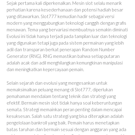
Sejak pertama kali diperkenalkan. Mesin slot selalu menarik
perhatian karena kesederhanaan dan potensi hadiah besar
yang ditawarkan. Slot777 kemudian hadir sebagai versi
modern yang menggabungkan teknologi canggih dengan grafis
menawan. Tema yang bervariasi membuatnya semakin diminati
Evolusi ini tidak hanya terjadi pada tampilan luar dan teknologi
yang digunakan tetapi juga pada sistem permainan yang lebih
adil dan transparan berkat penerapan Random Number
Generator (RNG). RNG memastikan bahwa setiap putaran
adalah acak dan adil menghilangkan kemungkinan manipulasi
dan meningkatkan kepercayaan pemain.
Selain sejarah dan evolusi yang mengesankan untuk
memaksimalkan peluang menang di Slot777, diperlukan
pemahaman mendalam tentang teknik dan strategi yang
efektif. Bermain mesin slot tidak hanya soal keberuntungan
semata. Strategi memainkan peran penting dalam mencapai
kesuksesan. Salah satu strategi yang bisa diterapkan adalah
pengelolaan bankroll yang baik. Pemain harus menetapkan
batas taruhan dan bermain sesuai dengan anggaran yang ada