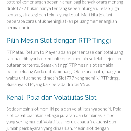
potensi kemenangan besar. Namun bagi banyak orang menang
di Slot777 bukan hanya tentang keberuntungan. Tetapi juga
tentang strategi dan teknik yang tepat. Mari kita jelajahi
beberapa cara untuk meningkatkan peluang memenangkan
permainan ini.
Pilih Mesin Slot dengan RTP Tinggi
RTP atau Return to Player adalah persentase dari total uang
taruhan dibayarkan kembali kepada pemain setelah sejumlah
putaran tertentu. Semakin tinggi RTP mesin slot semakin
besar peluang Anda untuk menang. Oleh karena itu, luangkan
waktu untuk meneliti mesin Slot777 yang memiliki RTP tinggi.
Biasanya RTP yang baik berada di atas 95%.
Kenali Pola dan Volatilitas Slot
Setiap mesin slot memiliki pola dan volatilitasnya sendiri. Pola
slot dapat diartikan sebagai putaran dan kombinasi simbol
yang sering muncul. Volatilitas merujuk pada frekuensi dan
jumlah pembayaran yang dihasilkan. Mesin slot dengan