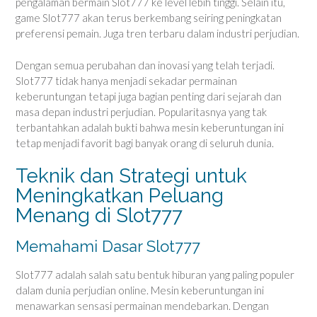
pengalaman bermain Slot777 ke level lebih tinggi. Selain itu,
game Slot777 akan terus berkembang seiring peningkatan
preferensi pemain. Juga tren terbaru dalam industri perjudian.
Dengan semua perubahan dan inovasi yang telah terjadi.
Slot777 tidak hanya menjadi sekadar permainan
keberuntungan tetapi juga bagian penting dari sejarah dan
masa depan industri perjudian. Popularitasnya yang tak
terbantahkan adalah bukti bahwa mesin keberuntungan ini
tetap menjadi favorit bagi banyak orang di seluruh dunia.
Teknik dan Strategi untuk
Meningkatkan Peluang
Menang di Slot777
Memahami Dasar Slot777
Slot777 adalah salah satu bentuk hiburan yang paling populer
dalam dunia perjudian online. Mesin keberuntungan ini
menawarkan sensasi permainan mendebarkan. Dengan