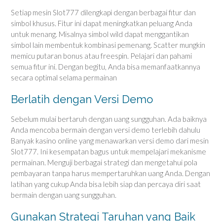
Setiap mesin Slot777 dilengkapi dengan berbagai fitur dan
simbol khusus. Fitur ini dapat meningkatkan peluang Anda
untuk menang. Misalnya simbol wild dapat menggantikan
simbol lain membentuk kombinasi pemenang. Scatter mungkin
memicu putaran bonus atau freespin. Pelajari dan pahami
semua fitur ini. Dengan begitu, Anda bisa memanfaatkannya
secara optimal selama permainan
Berlatih dengan Versi Demo
Sebelum mulai bertaruh dengan uang sungguhan. Ada baiknya
Anda mencoba bermain dengan versi demo terlebih dahulu
Banyak kasino online yang menawarkan versi demo dari mesin
Slot777. Ini kesempatan bagus untuk mempelajari mekanisme
permainan. Menguji berbagai strategi dan mengetahui pola
pembayaran tanpa harus mempertaruhkan uang Anda. Dengan
latihan yang cukup Anda bisa lebih siap dan percaya diri saat
bermain dengan uang sungguhan.
Gunakan Strategi Taruhan yang Baik