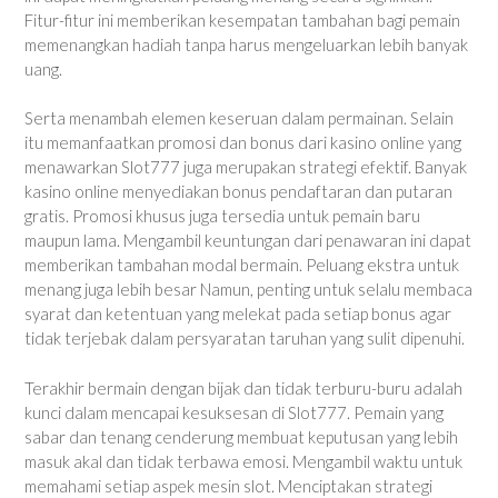
Fitur-fitur ini memberikan kesempatan tambahan bagi pemain
memenangkan hadiah tanpa harus mengeluarkan lebih banyak
uang.
Serta menambah elemen keseruan dalam permainan. Selain
itu memanfaatkan promosi dan bonus dari kasino online yang
menawarkan Slot777 juga merupakan strategi efektif. Banyak
kasino online menyediakan bonus pendaftaran dan putaran
gratis. Promosi khusus juga tersedia untuk pemain baru
maupun lama. Mengambil keuntungan dari penawaran ini dapat
memberikan tambahan modal bermain. Peluang ekstra untuk
menang juga lebih besar Namun, penting untuk selalu membaca
syarat dan ketentuan yang melekat pada setiap bonus agar
tidak terjebak dalam persyaratan taruhan yang sulit dipenuhi.
Terakhir bermain dengan bijak dan tidak terburu-buru adalah
kunci dalam mencapai kesuksesan di Slot777. Pemain yang
sabar dan tenang cenderung membuat keputusan yang lebih
masuk akal dan tidak terbawa emosi. Mengambil waktu untuk
memahami setiap aspek mesin slot. Menciptakan strategi