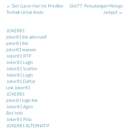
Post
←
Slot Gacor Hari Ini: Prediksi
Slot77: Petualangan Menuju
navigation
Terbaik Untuk Anda
Jackpot
→
JOKER81
joker81 link alternatif
joker81 link
joker81 maxwin
Joker81 RTP
Joker81 Login
Joker81 Scatter
Joker81 Login
Joker81 Daftar
Link Joker81
JOKER81
joker81 login link
Joker81 Agen
Bet Indo
Joker81 Pola
JOKER81 ALTERNATIF