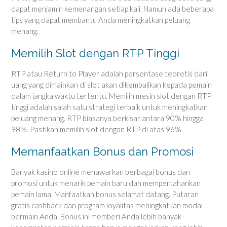
dapat menjamin kemenangan setiap kali. Namun ada beberapa
tips yang dapat membantu Anda meningkatkan peluang
menang.
Memilih Slot dengan RTP Tinggi
RTP atau Return to Player adalah persentase teoretis dari
uang yang dimainkan di slot akan dikembalikan kepada pemain
dalam jangka waktu tertentu. Memilih mesin slot dengan RTP
tinggi adalah salah satu strategi terbaik untuk meningkatkan
peluang menang. RTP biasanya berkisar antara 90% hingga
98%. Pastikan memilih slot dengan RTP di atas 96%
Memanfaatkan Bonus dan Promosi
Banyak kasino online menawarkan berbagai bonus dan
promosi untuk menarik pemain baru dan mempertahankan
pemain lama. Manfaatkan bonus selamat datang. Putaran
gratis cashback dan program loyalitas meningkatkan modal
bermain Anda. Bonus ini memberi Anda lebih banyak