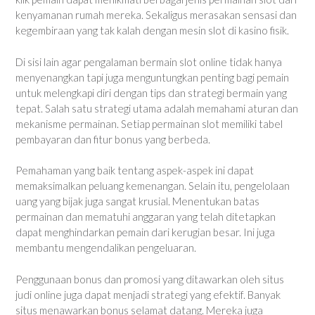
kenyamanan rumah mereka. Sekaligus merasakan sensasi dan
kegembiraan yang tak kalah dengan mesin slot di kasino fisik.
Di sisi lain agar pengalaman bermain slot online tidak hanya
menyenangkan tapi juga menguntungkan penting bagi pemain
untuk melengkapi diri dengan tips dan strategi bermain yang
tepat. Salah satu strategi utama adalah memahami aturan dan
mekanisme permainan. Setiap permainan slot memiliki tabel
pembayaran dan fitur bonus yang berbeda.
Pemahaman yang baik tentang aspek-aspek ini dapat
memaksimalkan peluang kemenangan. Selain itu, pengelolaan
uang yang bijak juga sangat krusial. Menentukan batas
permainan dan mematuhi anggaran yang telah ditetapkan
dapat menghindarkan pemain dari kerugian besar. Ini juga
membantu mengendalikan pengeluaran.
Penggunaan bonus dan promosi yang ditawarkan oleh situs
judi online juga dapat menjadi strategi yang efektif. Banyak
situs menawarkan bonus selamat datang. Mereka juga