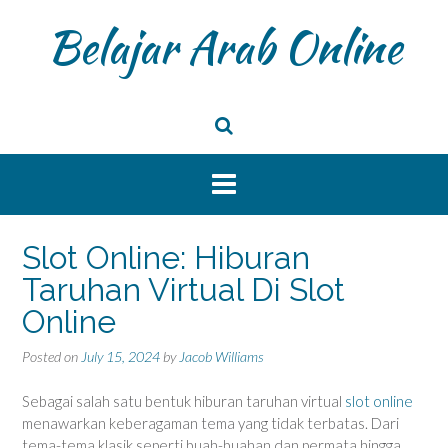
Skip
Belajar Arab Online
to
content
Slot Online: Hiburan
Taruhan Virtual Di Slot
Online
Posted on
July 15, 2024
by
Jacob Williams
Sebagai salah satu bentuk hiburan taruhan virtual
slot online
menawarkan keberagaman tema yang tidak terbatas. Dari
tema-tema klasik seperti buah-buahan dan permata hingga