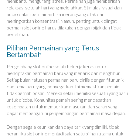
membantu mengurangi stres. Permainan juga memberikan
relaksasi setelah hari yang melelahkan. Stimulasi visual dan
audio dalam permainan bisa merangsang otak dan
meningkatkan konsentrasi. Namun, penting untuk diingat
bermain slot online harus dilakukan dengan bijak dan tidak
berlebihan.
Pilihan Permainan yang Terus
Bertambah
Pengembang slot online selalu bekerja keras untuk
menciptakan permainan baru yang menarik dan menghibur.
Setiap bulan ratusan permainan baru dirilis dengan fitur unik
dan tema baru yang menyegarkan. Ini memastikan pemain
tidak pernah bosan. Mereka selalu memiliki sesuatu yang baru
untuk dicoba. Komunitas pemain sering mendapatkan
kesempatan untuk memberikan masukan dan saran yang
dapat mempengaruhi pengembangan permainan masa depan.
Dengan segala keunikan dan daya tarik yang dimiliki, tidak
heran jika slot online menjadi salah satu pilihan utama untuk