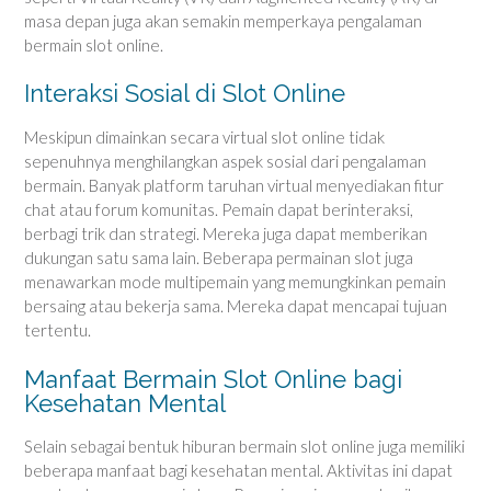
masa depan juga akan semakin memperkaya pengalaman
bermain slot online.
Interaksi Sosial di Slot Online
Meskipun dimainkan secara virtual slot online tidak
sepenuhnya menghilangkan aspek sosial dari pengalaman
bermain. Banyak platform taruhan virtual menyediakan fitur
chat atau forum komunitas. Pemain dapat berinteraksi,
berbagi trik dan strategi. Mereka juga dapat memberikan
dukungan satu sama lain. Beberapa permainan slot juga
menawarkan mode multipemain yang memungkinkan pemain
bersaing atau bekerja sama. Mereka dapat mencapai tujuan
tertentu.
Manfaat Bermain Slot Online bagi
Kesehatan Mental
Selain sebagai bentuk hiburan bermain slot online juga memiliki
beberapa manfaat bagi kesehatan mental. Aktivitas ini dapat