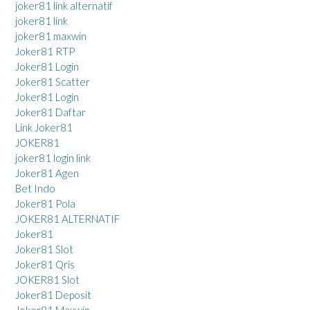
joker81 link alternatif
joker81 link
joker81 maxwin
Joker81 RTP
Joker81 Login
Joker81 Scatter
Joker81 Login
Joker81 Daftar
Link Joker81
JOKER81
joker81 login link
Joker81 Agen
Bet Indo
Joker81 Pola
JOKER81 ALTERNATIF
Joker81
Joker81 Slot
Joker81 Qris
JOKER81 Slot
Joker81 Deposit
Joker81 Maxwin