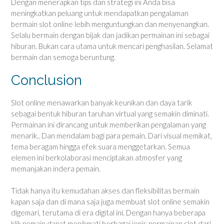
Dengan menerapkan tips dan strategi ini Anda bisa
meningkatkan peluang untuk mendapatkan pengalaman
bermain slot online lebih menguntungkan dan menyenangkan.
Selalu bermain dengan bijak dan jadikan permainan ini sebagai
hiburan. Bukan cara utama untuk mencari penghasilan. Selamat
bermain dan semoga beruntung.
Conclusion
Slot online menawarkan banyak keunikan dan daya tarik
sebagai bentuk hiburan taruhan virtual yang semakin diminati.
Permainan ini dirancang untuk memberikan pengalaman yang
menarik.. Dan mendalam bagi para pemain. Dari visual memikat,
tema beragam hingga efek suara menggetarkan. Semua
elemen ini berkolaborasi menciptakan atmosfer yang
memanjakan indera pemain.
Tidak hanya itu kemudahan akses dan fleksibilitas bermain
kapan saja dan di mana saja juga membuat slot online semakin
digemari, terutama di era digital ini. Dengan hanya beberapa
klik pemain dapat menikmati berbagai jenis permainan slot dari