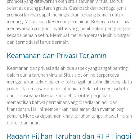
promosi yang ditawarkan oleh situs taruhan virtual. Bonus
selamat datang putaran gratis. Cashback dan berbagai jenis
promosi lainnya dapat meningkatkan peluang pemain untuk
menang. Menambah keseruan permainan. Beberapa situs juga
menawarkan program loyalitas yang memberikan penghargaan
kepada pemain setia. Membuat mereka merasa lebih dihargai
dan termotivasi terus bermain.
Keamanan dan Privasi Terjamin
Keamanan dan privasi adalah dua aspek yang sangat penting
dalam dunia taruhan virtual. Situs slot online terpercaya
menggunakan teknologi enkripsi canggih untuk melindungi data
pribadi dan transaksi finansial pemain. Selain itu regulasi ketat
dan lisensi yang dikeluarkan oleh otoritas perjudian
memastikan bahwa permainan yang disediakan adil dan
transparan. Hal ini memberikan rasa aman dan nyaman bagi
pemain. Mereka dapat menikmati taruhan tanpa khawatir akan
risiko keamanan.
Ragam Pilihan Taruhan dan RTP Tinggi