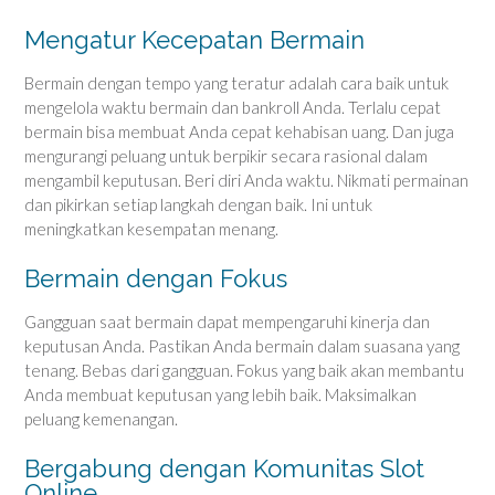
Mengatur Kecepatan Bermain
Bermain dengan tempo yang teratur adalah cara baik untuk
mengelola waktu bermain dan bankroll Anda. Terlalu cepat
bermain bisa membuat Anda cepat kehabisan uang. Dan juga
mengurangi peluang untuk berpikir secara rasional dalam
mengambil keputusan. Beri diri Anda waktu. Nikmati permainan
dan pikirkan setiap langkah dengan baik. Ini untuk
meningkatkan kesempatan menang.
Bermain dengan Fokus
Gangguan saat bermain dapat mempengaruhi kinerja dan
keputusan Anda. Pastikan Anda bermain dalam suasana yang
tenang. Bebas dari gangguan. Fokus yang baik akan membantu
Anda membuat keputusan yang lebih baik. Maksimalkan
peluang kemenangan.
Bergabung dengan Komunitas Slot
Online