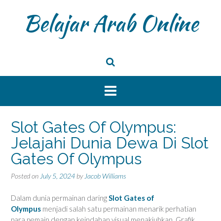
Skip
Belajar Arab Online
to
content
Slot Gates Of Olympus:
Jelajahi Dunia Dewa Di Slot
Gates Of Olympus
Posted on
July 5, 2024
by
Jacob Williams
Dalam dunia permainan daring
Slot Gates of
Olympus
menjadi salah satu permainan menarik perhatian
para pemain dengan keindahan visual menakjubkan. Grafik