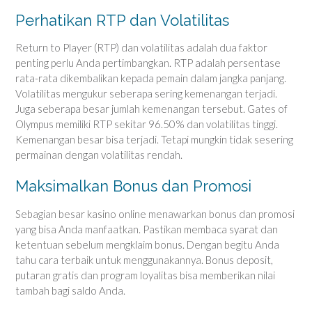
Perhatikan RTP dan Volatilitas
Return to Player (RTP) dan volatilitas adalah dua faktor
penting perlu Anda pertimbangkan. RTP adalah persentase
rata-rata dikembalikan kepada pemain dalam jangka panjang.
Volatilitas mengukur seberapa sering kemenangan terjadi.
Juga seberapa besar jumlah kemenangan tersebut. Gates of
Olympus memiliki RTP sekitar 96.50% dan volatilitas tinggi.
Kemenangan besar bisa terjadi. Tetapi mungkin tidak sesering
permainan dengan volatilitas rendah.
Maksimalkan Bonus dan Promosi
Sebagian besar kasino online menawarkan bonus dan promosi
yang bisa Anda manfaatkan. Pastikan membaca syarat dan
ketentuan sebelum mengklaim bonus. Dengan begitu Anda
tahu cara terbaik untuk menggunakannya. Bonus deposit,
putaran gratis dan program loyalitas bisa memberikan nilai
tambah bagi saldo Anda.