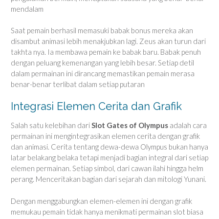
mendalam
Saat pemain berhasil memasuki babak bonus mereka akan
disambut animasi lebih menakjubkan lagi. Zeus akan turun dari
takhta nya. Ia membawa pemain ke babak baru. Babak penuh
dengan peluang kemenangan yang lebih besar. Setiap detil
dalam permainan ini dirancang memastikan pemain merasa
benar-benar terlibat dalam setiap putaran
Integrasi Elemen Cerita dan Grafik
Salah satu kelebihan dari
Slot Gates of Olympus
adalah cara
permainan ini mengintegrasikan elemen cerita dengan grafik
dan animasi. Cerita tentang dewa-dewa Olympus bukan hanya
latar belakang belaka tetapi menjadi bagian integral dari setiap
elemen permainan. Setiap simbol, dari cawan ilahi hingga helm
perang. Menceritakan bagian dari sejarah dan mitologi Yunani.
Dengan menggabungkan elemen-elemen ini dengan grafik
memukau pemain tidak hanya menikmati permainan slot biasa