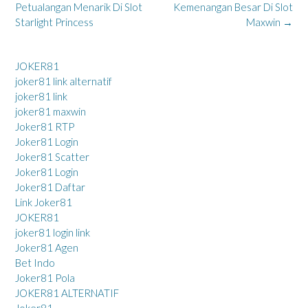
navigation
Petualangan Menarik Di Slot
Kemenangan Besar Di Slot
Starlight Princess
Maxwin
→
JOKER81
joker81 link alternatif
joker81 link
joker81 maxwin
Joker81 RTP
Joker81 Login
Joker81 Scatter
Joker81 Login
Joker81 Daftar
Link Joker81
JOKER81
joker81 login link
Joker81 Agen
Bet Indo
Joker81 Pola
JOKER81 ALTERNATIF