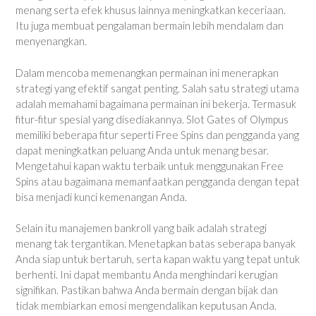
menang serta efek khusus lainnya meningkatkan keceriaan.
Itu juga membuat pengalaman bermain lebih mendalam dan
menyenangkan.
Dalam mencoba memenangkan permainan ini menerapkan
strategi yang efektif sangat penting. Salah satu strategi utama
adalah memahami bagaimana permainan ini bekerja. Termasuk
fitur-fitur spesial yang disediakannya. Slot Gates of Olympus
memiliki beberapa fitur seperti Free Spins dan pengganda yang
dapat meningkatkan peluang Anda untuk menang besar.
Mengetahui kapan waktu terbaik untuk menggunakan Free
Spins atau bagaimana memanfaatkan pengganda dengan tepat
bisa menjadi kunci kemenangan Anda.
Selain itu manajemen bankroll yang baik adalah strategi
menang tak tergantikan. Menetapkan batas seberapa banyak
Anda siap untuk bertaruh, serta kapan waktu yang tepat untuk
berhenti. Ini dapat membantu Anda menghindari kerugian
signifikan. Pastikan bahwa Anda bermain dengan bijak dan
tidak membiarkan emosi mengendalikan keputusan Anda.