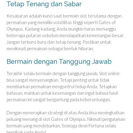
Tetap Tenang dan Sabar
Kesabaran adalah kunci saat bermain slot terutama dengan
permainan yang memiliki volatilitas tinggi seperti Gates of
Olympus. Kadang-kadang, Anda mungkin harus menunggu
beberapa putaran sebelum mendapatkan kemenangan besar.
Jangan terburu-buru dan tetap tenang. Pastikan untuk
menikmati permainan sebagai bentuk hiburan.
Bermain dengan Tanggung Jawab
Terakhir selalu bermain dengan tanggung jawab. Slot online
bisa sangat menyenangkan. Tetapi penting untuk tidak
membiarkan permainan mengontrol hidup Anda. Tetapkan
batasan, mainkan untuk kesenangan dan ingat bahwa hasil
permainan ini sangat bergantung pada keberuntungan.
Dengan menerapkan strategi di atas Anda bisa meningkatkan
peluang menang di slot Gates of Olympus. Nikmati pengalaman
bermain yang mendebarkan. Semoga dewi Fortuna selalu
berpihak pada Anda!