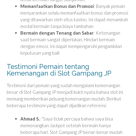
Memanfaatkan Bonus dan Promosi
: Banyak pemain
menyarankan selalu memanfaatkan bonus dan promosi
yang ditawarkan oleh situs kasino. Ini dapat menambah
modal bermain tanpa biaya tambahan
Bermain dengan Tenang dan Sabar
: Ketenangan
saat bermain sangat diperlukan. Hindari bermain
dengan emosi. Ini dapat mempengaruhi pengambilan
keputusan yang baik
Testimoni Pemain tentang
Kemenangan di Slot Gampang JP
Testimoni dari pemain yang sudah mengalami kemenangan
besar di Slot Gampang JP menjadi bukti nyata bahwa slot ini
memang memberikan peluang kemenangan mudah. Berikut
beberapa testimoni yang dapat dijadikan referensi
Ahmad S.
: “Saya tidak percaya bahwa saya bisa
memenangkan Jackpot setelah bermain hanya
beberapa hari. Slot Gampang JP benar-benar mudah