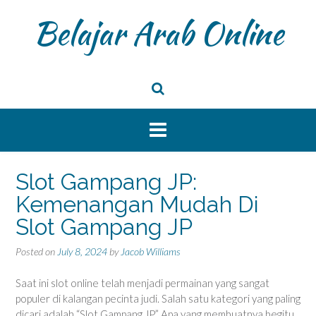
Skip
Belajar Arab Online
to
content
Slot Gampang JP:
Kemenangan Mudah Di
Slot Gampang JP
Posted on
July 8, 2024
by
Jacob Williams
Saat ini slot online telah menjadi permainan yang sangat
populer di kalangan pecinta judi. Salah satu kategori yang paling
dicari adalah “Slot Gampang JP” Apa yang membuatnya begitu