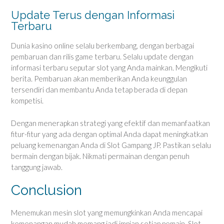
Update Terus dengan Informasi
Terbaru
Dunia kasino online selalu berkembang, dengan berbagai
pembaruan dan rilis game terbaru. Selalu update dengan
informasi terbaru seputar slot yang Anda mainkan. Mengikuti
berita. Pembaruan akan memberikan Anda keunggulan
tersendiri dan membantu Anda tetap berada di depan
kompetisi.
Dengan menerapkan strategi yang efektif dan memanfaatkan
fitur-fitur yang ada dengan optimal Anda dapat meningkatkan
peluang kemenangan Anda di Slot Gampang JP. Pastikan selalu
bermain dengan bijak. Nikmati permainan dengan penuh
tanggung jawab.
Conclusion
Menemukan mesin slot yang memungkinkan Anda mencapai
kemenangan mudah memang jadi impian setiap pemain. Slot