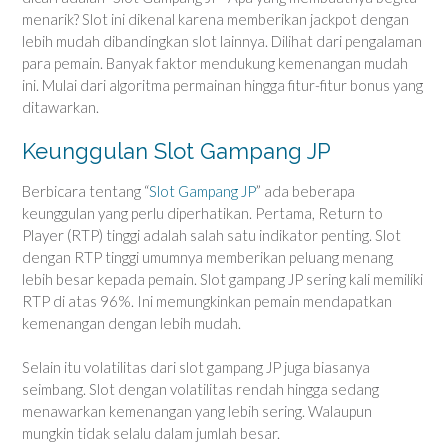
menarik? Slot ini dikenal karena memberikan jackpot dengan
lebih mudah dibandingkan slot lainnya. Dilihat dari pengalaman
para pemain. Banyak faktor mendukung kemenangan mudah
ini. Mulai dari algoritma permainan hingga fitur-fitur bonus yang
ditawarkan.
Keunggulan Slot Gampang JP
Berbicara tentang “
Slot Gampang JP
” ada beberapa
keunggulan yang perlu diperhatikan. Pertama, Return to
Player (RTP) tinggi adalah salah satu indikator penting. Slot
dengan RTP tinggi umumnya memberikan peluang menang
lebih besar kepada pemain. Slot gampang JP sering kali memiliki
RTP di atas 96%. Ini memungkinkan pemain mendapatkan
kemenangan dengan lebih mudah.
Selain itu volatilitas dari slot gampang JP juga biasanya
seimbang. Slot dengan volatilitas rendah hingga sedang
menawarkan kemenangan yang lebih sering. Walaupun
mungkin tidak selalu dalam jumlah besar.