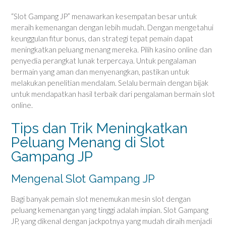
“Slot Gampang JP” menawarkan kesempatan besar untuk
meraih kemenangan dengan lebih mudah. Dengan mengetahui
keunggulan fitur bonus, dan strategi tepat pemain dapat
meningkatkan peluang menang mereka. Pilih kasino online dan
penyedia perangkat lunak terpercaya. Untuk pengalaman
bermain yang aman dan menyenangkan, pastikan untuk
melakukan penelitian mendalam. Selalu bermain dengan bijak
untuk mendapatkan hasil terbaik dari pengalaman bermain slot
online.
Tips dan Trik Meningkatkan
Peluang Menang di Slot
Gampang JP
Mengenal Slot Gampang JP
Bagi banyak pemain slot menemukan mesin slot dengan
peluang kemenangan yang tinggi adalah impian. Slot Gampang
JP, yang dikenal dengan jackpotnya yang mudah diraih menjadi