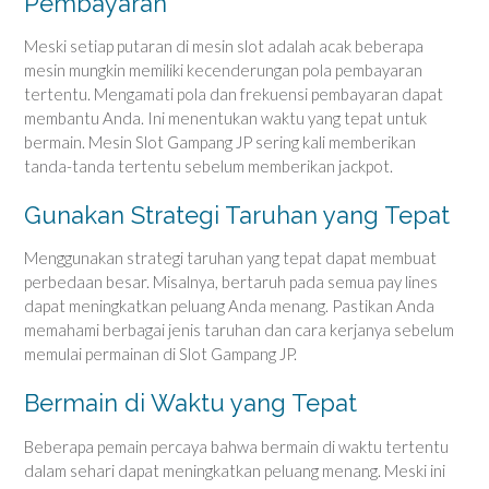
Pembayaran
Meski setiap putaran di mesin slot adalah acak beberapa
mesin mungkin memiliki kecenderungan pola pembayaran
tertentu. Mengamati pola dan frekuensi pembayaran dapat
membantu Anda. Ini menentukan waktu yang tepat untuk
bermain. Mesin Slot Gampang JP sering kali memberikan
tanda-tanda tertentu sebelum memberikan jackpot.
Gunakan Strategi Taruhan yang Tepat
Menggunakan strategi taruhan yang tepat dapat membuat
perbedaan besar. Misalnya, bertaruh pada semua pay lines
dapat meningkatkan peluang Anda menang. Pastikan Anda
memahami berbagai jenis taruhan dan cara kerjanya sebelum
memulai permainan di Slot Gampang JP.
Bermain di Waktu yang Tepat
Beberapa pemain percaya bahwa bermain di waktu tertentu
dalam sehari dapat meningkatkan peluang menang. Meski ini