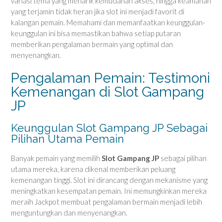
variasi tema yang menarik kemudahan akses, hingga keamanan
yang terjamin tidak heran jika slot ini menjadi favorit di
kalangan pemain. Memahami dan memanfaatkan keunggulan-
keunggulan ini bisa memastikan bahwa setiap putaran
memberikan pengalaman bermain yang optimal dan
menyenangkan.
Pengalaman Pemain: Testimoni
Kemenangan di Slot Gampang
JP
Keunggulan Slot Gampang JP Sebagai
Pilihan Utama Pemain
Banyak pemain yang memilih
Slot Gampang JP
sebagai pilihan
utama mereka, karena dikenal memberikan peluang
kemenangan tinggi. Slot ini dirancang dengan mekanisme yang
meningkatkan kesempatan pemain. Ini memungkinkan mereka
meraih Jackpot membuat pengalaman bermain menjadi lebih
menguntungkan dan menyenangkan.