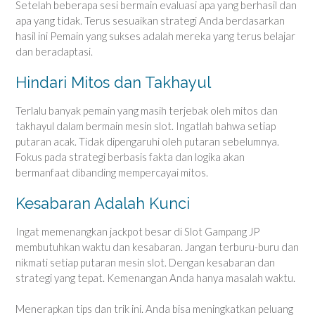
Setelah beberapa sesi bermain evaluasi apa yang berhasil dan
apa yang tidak. Terus sesuaikan strategi Anda berdasarkan
hasil ini Pemain yang sukses adalah mereka yang terus belajar
dan beradaptasi.
Hindari Mitos dan Takhayul
Terlalu banyak pemain yang masih terjebak oleh mitos dan
takhayul dalam bermain mesin slot. Ingatlah bahwa setiap
putaran acak. Tidak dipengaruhi oleh putaran sebelumnya.
Fokus pada strategi berbasis fakta dan logika akan
bermanfaat dibanding mempercayai mitos.
Kesabaran Adalah Kunci
Ingat memenangkan jackpot besar di Slot Gampang JP
membutuhkan waktu dan kesabaran. Jangan terburu-buru dan
nikmati setiap putaran mesin slot. Dengan kesabaran dan
strategi yang tepat. Kemenangan Anda hanya masalah waktu.
Menerapkan tips dan trik ini. Anda bisa meningkatkan peluang