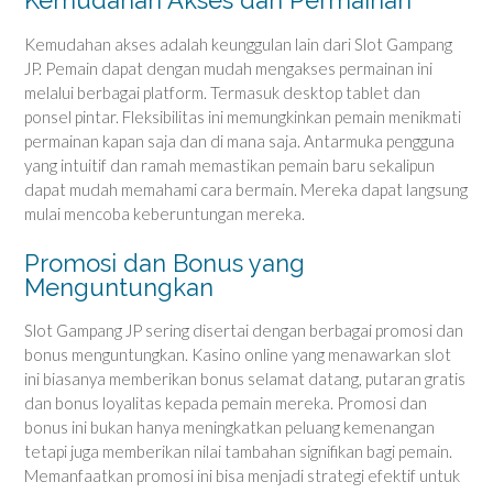
Kemudahan Akses dan Permainan
Kemudahan akses adalah keunggulan lain dari Slot Gampang
JP. Pemain dapat dengan mudah mengakses permainan ini
melalui berbagai platform. Termasuk desktop tablet dan
ponsel pintar. Fleksibilitas ini memungkinkan pemain menikmati
permainan kapan saja dan di mana saja. Antarmuka pengguna
yang intuitif dan ramah memastikan pemain baru sekalipun
dapat mudah memahami cara bermain. Mereka dapat langsung
mulai mencoba keberuntungan mereka.
Promosi dan Bonus yang
Menguntungkan
Slot Gampang JP sering disertai dengan berbagai promosi dan
bonus menguntungkan. Kasino online yang menawarkan slot
ini biasanya memberikan bonus selamat datang, putaran gratis
dan bonus loyalitas kepada pemain mereka. Promosi dan
bonus ini bukan hanya meningkatkan peluang kemenangan
tetapi juga memberikan nilai tambahan signifikan bagi pemain.
Memanfaatkan promosi ini bisa menjadi strategi efektif untuk