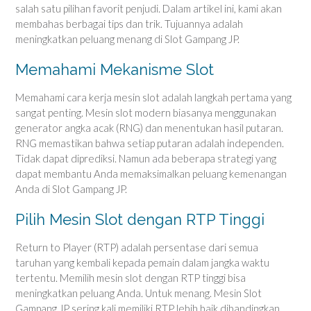
salah satu pilihan favorit penjudi. Dalam artikel ini, kami akan
membahas berbagai tips dan trik. Tujuannya adalah
meningkatkan peluang menang di Slot Gampang JP.
Memahami Mekanisme Slot
Memahami cara kerja mesin slot adalah langkah pertama yang
sangat penting. Mesin slot modern biasanya menggunakan
generator angka acak (RNG) dan menentukan hasil putaran.
RNG memastikan bahwa setiap putaran adalah independen.
Tidak dapat diprediksi. Namun ada beberapa strategi yang
dapat membantu Anda memaksimalkan peluang kemenangan
Anda di Slot Gampang JP.
Pilih Mesin Slot dengan RTP Tinggi
Return to Player (RTP) adalah persentase dari semua
taruhan yang kembali kepada pemain dalam jangka waktu
tertentu. Memilih mesin slot dengan RTP tinggi bisa
meningkatkan peluang Anda. Untuk menang. Mesin Slot
Gampang JP sering kali memiliki RTP lebih baik dibandingkan