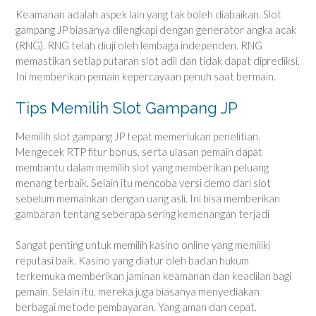
Keamanan adalah aspek lain yang tak boleh diabaikan. Slot
gampang JP biasanya dilengkapi dengan generator angka acak
(RNG). RNG telah diuji oleh lembaga independen. RNG
memastikan setiap putaran slot adil dan tidak dapat diprediksi.
Ini memberikan pemain kepercayaan penuh saat bermain.
Tips Memilih Slot Gampang JP
Memilih slot gampang JP tepat memerlukan penelitian.
Mengecek RTP fitur bonus, serta ulasan pemain dapat
membantu dalam memilih slot yang memberikan peluang
menang terbaik. Selain itu mencoba versi demo dari slot
sebelum memainkan dengan uang asli. Ini bisa memberikan
gambaran tentang seberapa sering kemenangan terjadi
Sangat penting untuk memilih kasino online yang memiliki
reputasi baik. Kasino yang diatur oleh badan hukum
terkemuka memberikan jaminan keamanan dan keadilan bagi
pemain. Selain itu, mereka juga biasanya menyediakan
berbagai metode pembayaran. Yang aman dan cepat.