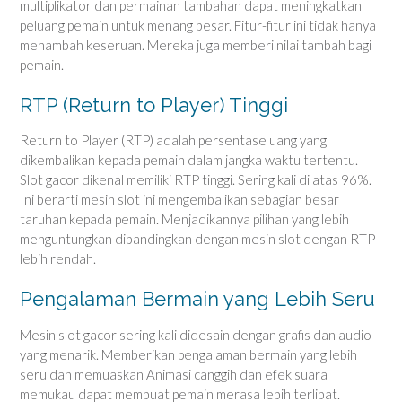
multiplikator dan permainan tambahan dapat meningkatkan
peluang pemain untuk menang besar. Fitur-fitur ini tidak hanya
menambah keseruan. Mereka juga memberi nilai tambah bagi
pemain.
RTP (Return to Player) Tinggi
Return to Player (RTP) adalah persentase uang yang
dikembalikan kepada pemain dalam jangka waktu tertentu.
Slot gacor dikenal memiliki RTP tinggi. Sering kali di atas 96%.
Ini berarti mesin slot ini mengembalikan sebagian besar
taruhan kepada pemain. Menjadikannya pilihan yang lebih
menguntungkan dibandingkan dengan mesin slot dengan RTP
lebih rendah.
Pengalaman Bermain yang Lebih Seru
Mesin slot gacor sering kali didesain dengan grafis dan audio
yang menarik. Memberikan pengalaman bermain yang lebih
seru dan memuaskan Animasi canggih dan efek suara
memukau dapat membuat pemain merasa lebih terlibat.