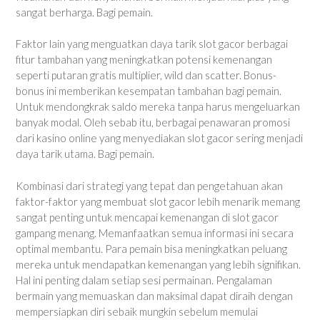
sangat berharga. Bagi pemain.
Faktor lain yang menguatkan daya tarik slot gacor berbagai
fitur tambahan yang meningkatkan potensi kemenangan
seperti putaran gratis multiplier, wild dan scatter. Bonus-
bonus ini memberikan kesempatan tambahan bagi pemain.
Untuk mendongkrak saldo mereka tanpa harus mengeluarkan
banyak modal. Oleh sebab itu, berbagai penawaran promosi
dari kasino online yang menyediakan slot gacor sering menjadi
daya tarik utama. Bagi pemain.
Kombinasi dari strategi yang tepat dan pengetahuan akan
faktor-faktor yang membuat slot gacor lebih menarik memang
sangat penting untuk mencapai kemenangan di slot gacor
gampang menang. Memanfaatkan semua informasi ini secara
optimal membantu. Para pemain bisa meningkatkan peluang
mereka untuk mendapatkan kemenangan yang lebih signifikan.
Hal ini penting dalam setiap sesi permainan. Pengalaman
bermain yang memuaskan dan maksimal dapat diraih dengan
mempersiapkan diri sebaik mungkin sebelum memulai