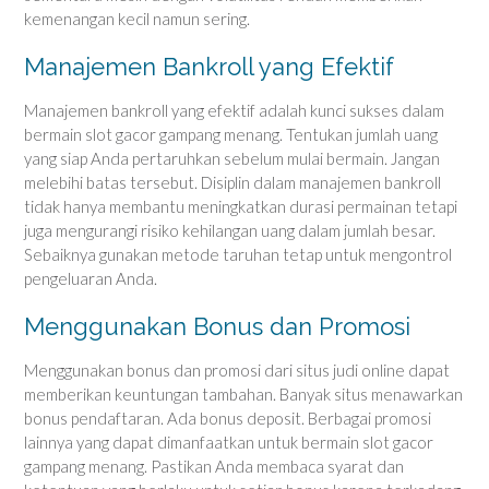
kemenangan kecil namun sering.
Manajemen Bankroll yang Efektif
Manajemen bankroll yang efektif adalah kunci sukses dalam
bermain slot gacor gampang menang. Tentukan jumlah uang
yang siap Anda pertaruhkan sebelum mulai bermain. Jangan
melebihi batas tersebut. Disiplin dalam manajemen bankroll
tidak hanya membantu meningkatkan durasi permainan tetapi
juga mengurangi risiko kehilangan uang dalam jumlah besar.
Sebaiknya gunakan metode taruhan tetap untuk mengontrol
pengeluaran Anda.
Menggunakan Bonus dan Promosi
Menggunakan bonus dan promosi dari situs judi online dapat
memberikan keuntungan tambahan. Banyak situs menawarkan
bonus pendaftaran. Ada bonus deposit. Berbagai promosi
lainnya yang dapat dimanfaatkan untuk bermain slot gacor
gampang menang. Pastikan Anda membaca syarat dan