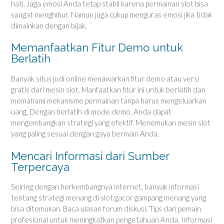
hati. Jaga emosi Anda tetap stabil karena permainan slot bisa
sangat menghibur. Namun juga cukup menguras emosi jika tidak
dimainkan dengan bijak.
Memanfaatkan Fitur Demo untuk
Berlatih
Banyak situs judi online menawarkan fitur demo atau versi
gratis dari mesin slot. Manfaatkan fitur ini untuk berlatih dan
memahami mekanisme permainan tanpa harus mengeluarkan
uang. Dengan berlatih di mode demo. Anda dapat
mengembangkan strategi yang efektif. Menemukan mesin slot
yang paling sesuai dengan gaya bermain Anda.
Mencari Informasi dari Sumber
Terpercaya
Seiring dengan berkembangnya internet, banyak informasi
tentang strategi menang di slot gacor gampang menang yang
bisa ditemukan. Baca ulasan forum diskusi. Tips dari pemain
profesional untuk meningkatkan pengetahuan Anda. Informasi