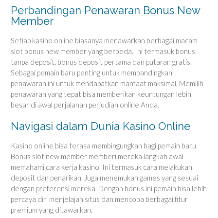
Perbandingan Penawaran Bonus New
Member
Setiap kasino online biasanya menawarkan berbagai macam
slot bonus new member yang berbeda. Ini termasuk bonus
tanpa deposit, bonus deposit pertama dan putaran gratis.
Sebagai pemain baru penting untuk membandingkan
penawaran ini untuk mendapatkan manfaat maksimal. Memilih
penawaran yang tepat bisa memberikan keuntungan lebih
besar di awal perjalanan perjudian online Anda.
Navigasi dalam Dunia Kasino Online
Kasino online bisa terasa membingungkan bagi pemain baru.
Bonus slot new member memberi mereka langkah awal
memahami cara kerja kasino. Ini termasuk cara melakukan
deposit dan penarikan. Juga menemukan games yang sesuai
dengan preferensi mereka. Dengan bonus ini pemain bisa lebih
percaya diri menjelajah situs dan mencoba berbagai fitur
premium yang ditawarkan.