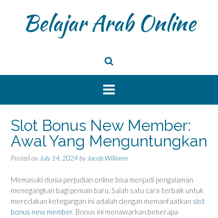
Skip
Belajar Arab Online
to
content
Slot Bonus New Member:
Awal Yang Menguntungkan
Posted on
July 14, 2024
by
Jacob Williams
Memasuki dunia perjudian online bisa menjadi pengalaman
menegangkan bagi pemain baru. Salah satu cara terbaik untuk
meredakan ketegangan ini adalah dengan memanfaatkan
slot
bonus new member
. Bonus ini menawarkan beberapa