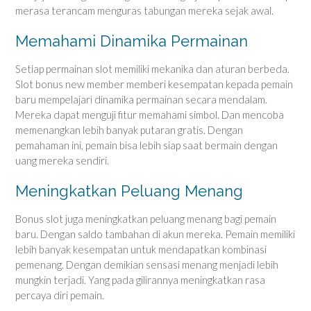
merasa terancam menguras tabungan mereka sejak awal.
Memahami Dinamika Permainan
Setiap permainan slot memiliki mekanika dan aturan berbeda.
Slot bonus new member memberi kesempatan kepada pemain
baru mempelajari dinamika permainan secara mendalam.
Mereka dapat menguji fitur memahami simbol. Dan mencoba
memenangkan lebih banyak putaran gratis. Dengan
pemahaman ini, pemain bisa lebih siap saat bermain dengan
uang mereka sendiri.
Meningkatkan Peluang Menang
Bonus slot juga meningkatkan peluang menang bagi pemain
baru. Dengan saldo tambahan di akun mereka. Pemain memiliki
lebih banyak kesempatan untuk mendapatkan kombinasi
pemenang. Dengan demikian sensasi menang menjadi lebih
mungkin terjadi. Yang pada gilirannya meningkatkan rasa
percaya diri pemain.