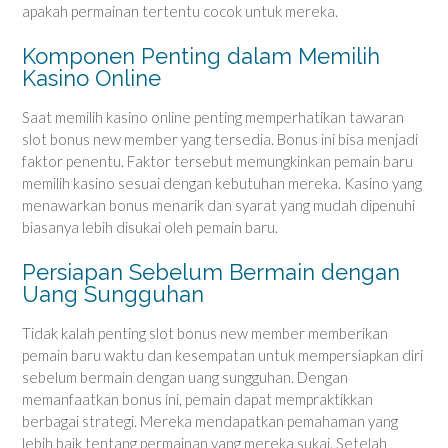
apakah permainan tertentu cocok untuk mereka.
Komponen Penting dalam Memilih
Kasino Online
Saat memilih kasino online penting memperhatikan tawaran
slot bonus new member yang tersedia. Bonus ini bisa menjadi
faktor penentu. Faktor tersebut memungkinkan pemain baru
memilih kasino sesuai dengan kebutuhan mereka. Kasino yang
menawarkan bonus menarik dan syarat yang mudah dipenuhi
biasanya lebih disukai oleh pemain baru.
Persiapan Sebelum Bermain dengan
Uang Sungguhan
Tidak kalah penting slot bonus new member memberikan
pemain baru waktu dan kesempatan untuk mempersiapkan diri
sebelum bermain dengan uang sungguhan. Dengan
memanfaatkan bonus ini, pemain dapat mempraktikkan
berbagai strategi. Mereka mendapatkan pemahaman yang
lebih baik tentang permainan yang mereka sukai. Setelah