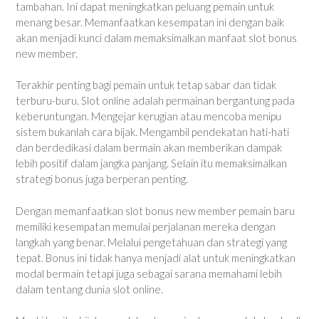
tambahan. Ini dapat meningkatkan peluang pemain untuk
menang besar. Memanfaatkan kesempatan ini dengan baik
akan menjadi kunci dalam memaksimalkan manfaat slot bonus
new member.
Terakhir penting bagi pemain untuk tetap sabar dan tidak
terburu-buru. Slot online adalah permainan bergantung pada
keberuntungan. Mengejar kerugian atau mencoba menipu
sistem bukanlah cara bijak. Mengambil pendekatan hati-hati
dan berdedikasi dalam bermain akan memberikan dampak
lebih positif dalam jangka panjang. Selain itu memaksimalkan
strategi bonus juga berperan penting.
Dengan memanfaatkan slot bonus new member pemain baru
memiliki kesempatan memulai perjalanan mereka dengan
langkah yang benar. Melalui pengetahuan dan strategi yang
tepat. Bonus ini tidak hanya menjadi alat untuk meningkatkan
modal bermain tetapi juga sebagai sarana memahami lebih
dalam tentang dunia slot online.