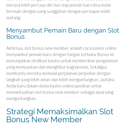
merasa lebih percaya diri dan siap pemain baru bisa mulai
bermain dengan uang sungguhan dengan persiapan lebih
matang.
Menyambut Pemain Baru dengan Slot
Bonus
Akhirnya, slot bonus new member adalah cara kasino online
menyambut pemain baru dengan tangan terbuka. Bonus ini
menunjukkan dedikasi kasino untuk memberikan pengalaman
yang memuaskan dan menghibur bagi pemula. Sekaligus
membantu mereka memulai perjalanan perjudian dengan
langkah yang lebih aman dan lebih menguntungkan. Jadi jika
Anda baru dalam dunia kasino online pastikan untuk
memanfaatkan slot bonus new member sebagai awal yang
menguntungkan.
Strategi Memaksimalkan Slot
Bonus New Member