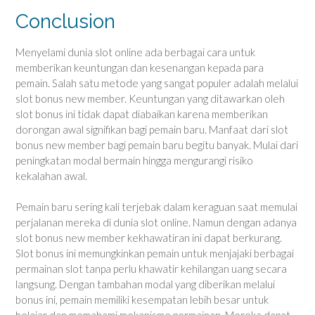
Conclusion
Menyelami dunia slot online ada berbagai cara untuk
memberikan keuntungan dan kesenangan kepada para
pemain. Salah satu metode yang sangat populer adalah melalui
slot bonus new member. Keuntungan yang ditawarkan oleh
slot bonus ini tidak dapat diabaikan karena memberikan
dorongan awal signifikan bagi pemain baru. Manfaat dari slot
bonus new member bagi pemain baru begitu banyak. Mulai dari
peningkatan modal bermain hingga mengurangi risiko
kekalahan awal.
Pemain baru sering kali terjebak dalam keraguan saat memulai
perjalanan mereka di dunia slot online. Namun dengan adanya
slot bonus new member kekhawatiran ini dapat berkurang.
Slot bonus ini memungkinkan pemain untuk menjajaki berbagai
permainan slot tanpa perlu khawatir kehilangan uang secara
langsung. Dengan tambahan modal yang diberikan melalui
bonus ini, pemain memiliki kesempatan lebih besar untuk