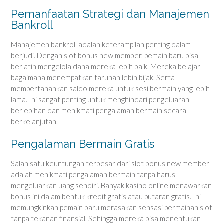
Pemanfaatan Strategi dan Manajemen
Bankroll
Manajemen bankroll adalah keterampilan penting dalam
berjudi. Dengan slot bonus new member, pemain baru bisa
berlatih mengelola dana mereka lebih baik. Mereka belajar
bagaimana menempatkan taruhan lebih bijak. Serta
mempertahankan saldo mereka untuk sesi bermain yang lebih
lama. Ini sangat penting untuk menghindari pengeluaran
berlebihan dan menikmati pengalaman bermain secara
berkelanjutan.
Pengalaman Bermain Gratis
Salah satu keuntungan terbesar dari slot bonus new member
adalah menikmati pengalaman bermain tanpa harus
mengeluarkan uang sendiri. Banyak kasino online menawarkan
bonus ini dalam bentuk kredit gratis atau putaran gratis. Ini
memungkinkan pemain baru merasakan sensasi permainan slot
tanpa tekanan finansial. Sehingga mereka bisa menentukan