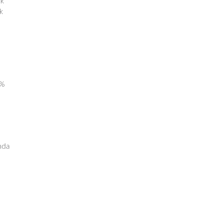
uk
k
6%
Anda