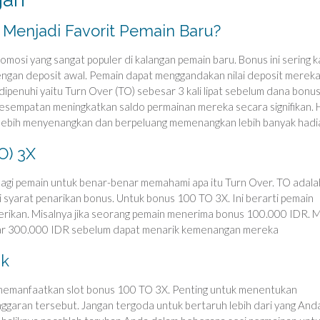
Menjadi Favorit Pemain Baru?
mosi yang sangat populer di kalangan pemain baru. Bonus ini sering ka
ngan deposit awal. Pemain dapat menggandakan nilai deposit merek
penuhi yaitu Turn Over (TO) sebesar 3 kali lipat sebelum dana bonu
u kesempatan meningkatkan saldo permainan mereka secara signifikan. 
lebih menyenangkan dan berpeluang memenangkan lebih banyak hadi
O) 3X
agi pemain untuk benar-benar memahami apa itu Turn Over. TO adala
 syarat penarikan bonus. Untuk bonus 100 TO 3X. Ini berarti pemain
 diberikan. Misalnya jika seorang pemain menerima bonus 100.000 IDR. 
ar 300.000 IDR sebelum dapat menarik kemenangan mereka
ak
l memanfaatkan slot bonus 100 TO 3X. Penting untuk menentukan
garan tersebut. Jangan tergoda untuk bertaruh lebih dari yang And