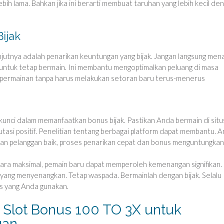
ih lama. Bahkan jika ini berarti membuat taruhan yang lebih kecil de
ijak
jutnya adalah penarikan keuntungan yang bijak. Jangan langsung mena
untuk tetap bermain. Ini membantu mengoptimalkan peluang di masa
 permainan tanpa harus melakukan setoran baru terus-menerus
 kunci dalam memanfaatkan bonus bijak. Pastikan Anda bermain di situ
tasi positif. Penelitian tentang berbagai platform dapat membantu. 
n pelanggan baik, proses penarikan cepat dan bonus menguntungkan
ra maksimal, pemain baru dapat memperoleh kemenangan signifikan.
yang menyenangkan. Tetap waspada. Bermainlah dengan bijak. Selalu
us yang Anda gunakan.
 Slot Bonus 100 TO 3X untuk
gan