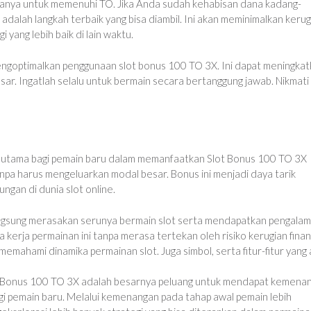
 hanya untuk memenuhi TO. Jika Anda sudah kehabisan dana kadang-
dalah langkah terbaik yang bisa diambil. Ini akan meminimalkan kerug
yang lebih baik di lain waktu.
mengoptimalkan penggunaan slot bonus 100 TO 3X. Ini dapat meningka
ar. Ingatlah selalu untuk bermain secara bertanggung jawab. Nikmati
t utama bagi pemain baru dalam memanfaatkan Slot Bonus 100 TO 3X
npa harus mengeluarkan modal besar. Bonus ini menjadi daya tarik
ngan di dunia slot online.
angsung merasakan serunya bermain slot serta mendapatkan pengala
erja permainan ini tanpa merasa tertekan oleh risiko kerugian finan
i memahami dinamika permainan slot. Juga simbol, serta fitur-fitur yang 
lot Bonus 100 TO 3X adalah besarnya peluang untuk mendapat kemena
agi pemain baru. Melalui kemenangan pada tahap awal pemain lebih