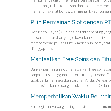
mampu hanya untuk memenuhi persyaratan TO. Seb
mengurangi risiko kehabisan dana sebelum mencap
memenuhi syarat bonus. Dan menarik keuntungan 
Pilih Permainan Slot dengan RT
Return to Player (RTP) adalah faktor penting yang
persentase taruhan yang dibayarkan kembali kepad
memperbesar peluang untuk memenuhi persyarata
dianggap baik.
Manfaatkan Free Spins dan Fit
Banyak permainan slot menawarkan free spins d
tanpa harus menggunakan terlalu banyak dana. Fit
tidak perlu meningkatkan taruhan Anda. Dengan b
memaksimalkan peluang untuk memenuhi TO dan m
Memperhatikan Waktu Bermai
Strategi lainnya yang sering diabaikan adalah memp