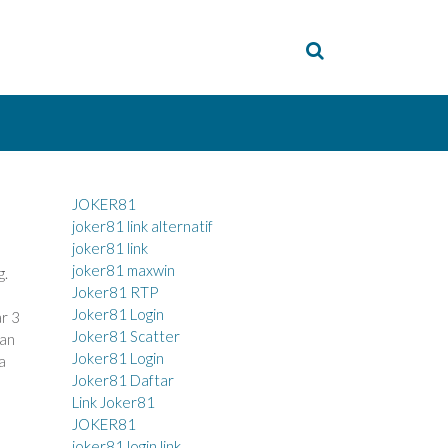
JOKER81
joker81 link alternatif
joker81 link
joker81 maxwin
g.
Joker81 RTP
Joker81 Login
r 3
Joker81 Scatter
kan
Joker81 Login
a
Joker81 Daftar
Link Joker81
JOKER81
joker81 login link