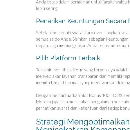
Anda tetap dalam permainan untuk jangka waktu leb
lebih sering.
Penarikan Keuntungan Secara B
Setelah memenuhi syarat turn over. Langkah selan
semua saldo Anda. Sisihkan sebagian keuntungan 
depan. Juga memungkinkan Anda terus menikmati
Pilih Platform Terbaik
Terakhir memilih platform yang terpercaya adalah
menyediakan layanan transparan dan memiliki repu
memilih tempat bermain yang menawarkan dukunga
Dengan memanfaatkan Slot Bonus 100 TO 3X seca
Mereka juga bisa merasakan pengalaman bermain 
perhatikan syarat dan ketentuan dari setiap bon
Strategi Mengoptimalkan
Meningkatkan Kemenan