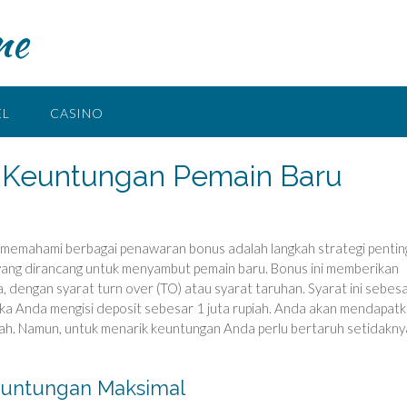
ne
EL
CASINO
: Keuntungan Pemain Baru
e memahami berbagai penawaran bonus adalah langkah strategi pentin
yang dirancang untuk menyambut pemain baru. Bonus ini memberikan
dengan syarat turn over (TO) atau syarat taruhan. Syarat ini sebesa
a jika Anda mengisi deposit sebesar 1 juta rupiah. Anda akan mendapat
upiah. Namun, untuk menarik keuntungan Anda perlu bertaruh setidakny
untungan Maksimal