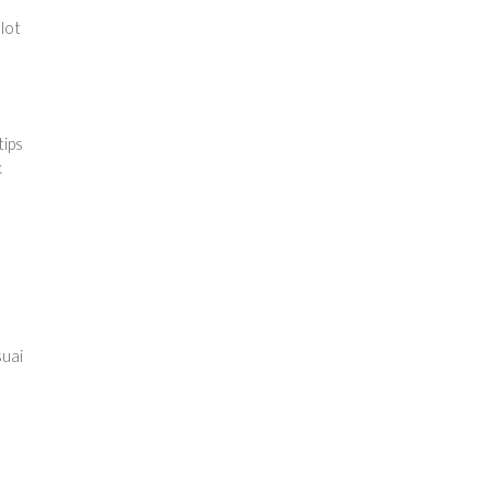
lot
tips
k
suai